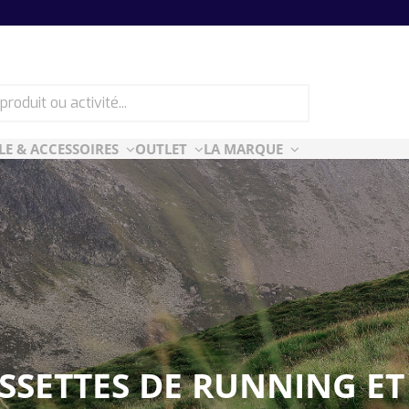
LE & ACCESSOIRES
OUTLET
LA MARQUE
ES
CF ESSENTIELLES
ès-ski
n Air
rt Style
e
SETTES DE RUNNING ET