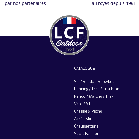
par nos partenaires
à Troyes depuis 1961
CATALOGUE
Ski / Rando / Snowboard
Running / Trail / Triathlon
Rando / Marche / Trek
Velo / VTT
Chasse & Pêche
Après-ski
Chaussetterie
Sport Fashion