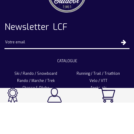
Newsletter LCF
CATALOGUE
Ski / Rando / Snowboard
Running / Trail / Triathlon
Rando / Marche / Trek
Velo / VTT
Chasse & Pêche
Après-ski
Chaussetterie
Sport Fashion
Accessoires
LA CHAUSSETTE DE FRANCE
Notre usine française