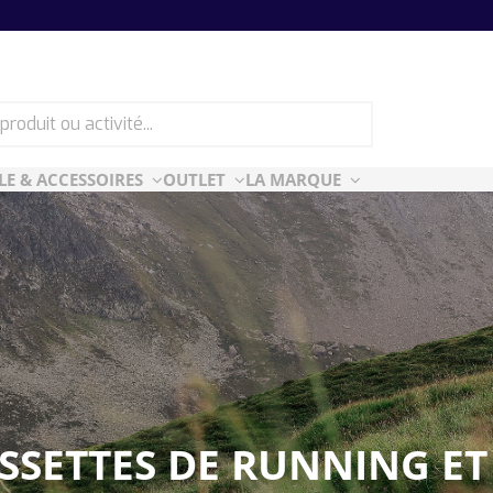
LE & ACCESSOIRES
OUTLET
LA MARQUE
ES
CF ESSENTIELLES
ès-ski
n Air
rt Style
e
SETTES DE RUNNING ET