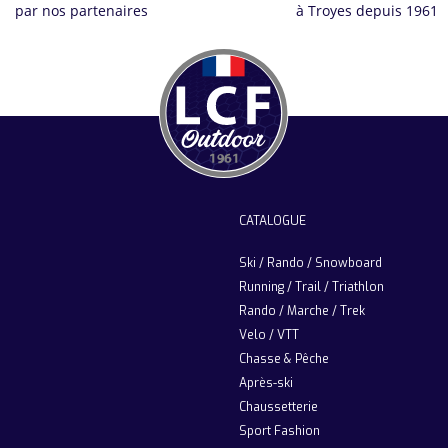
par nos partenaires
à Troyes depuis 1961
CATALOGUE
Ski / Rando / Snowboard
Running / Trail / Triathlon
Rando / Marche / Trek
Velo / VTT
Chasse & Pêche
Après-ski
Chaussetterie
Sport Fashion