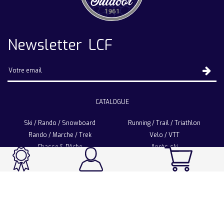
Newsletter LCF
CATALOGUE
Ski / Rando / Snowboard
Running / Trail / Triathlon
Rando / Marche / Trek
Velo / VTT
Chasse & Pêche
Après-ski
Chaussetterie
Sport Fashion
Accessoires
LA CHAUSSETTE DE FRANCE
Notre usine française