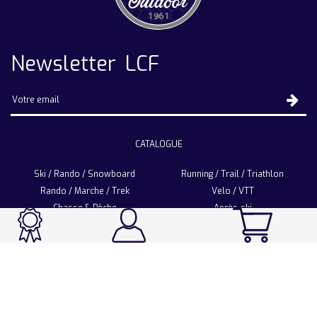
Newsletter LCF
CATALOGUE
Ski / Rando / Snowboard
Running / Trail / Triathlon
Rando / Marche / Trek
Velo / VTT
Chasse & Pêche
Après-ski
Chaussetterie
Sport Fashion
Accessoires
LA CHAUSSETTE DE FRANCE
Notre usine française