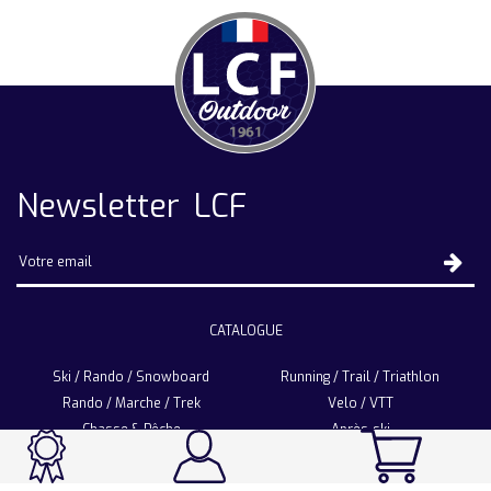
Newsletter LCF
CATALOGUE
Ski / Rando / Snowboard
Running / Trail / Triathlon
Rando / Marche / Trek
Velo / VTT
Chasse & Pêche
Après-ski
Chaussetterie
Sport Fashion
Accessoires