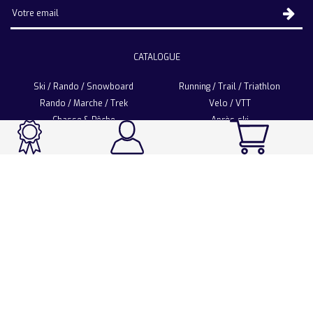
CATALOGUE
Ski / Rando / Snowboard
Running / Trail / Triathlon
Rando / Marche / Trek
Velo / VTT
Chasse & Pêche
Après-ski
Chaussetterie
Sport Fashion
Accessoires
LA CHAUSSETTE DE FRANCE
Notre usine française
Nos technologies et matières
Les ambassadeurs
Espace Pro
Foire aux questions
Programme Personnalisation