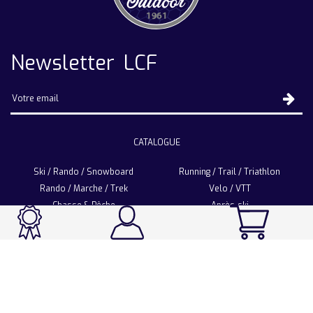
Newsletter LCF
CATALOGUE
Ski / Rando / Snowboard
Running / Trail / Triathlon
Rando / Marche / Trek
Velo / VTT
Chasse & Pêche
Après-ski
Chaussetterie
Sport Fashion
Accessoires
LA CHAUSSETTE DE FRANCE
Notre usine française