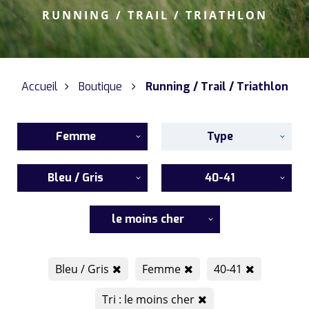
RUNNING / TRAIL / TRIATHLON
Accueil
Boutique
Running / Trail / Triathlon
Femme
Type
Bleu / Gris
40-41
le moins cher
Bleu / Gris
Femme
40-41
Tri : le moins cher