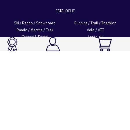
CATALOGUE
Ski / Rando / Snowboard
Running / Trail / Triathlon
Rando / Marche / Trek
Velo / VTT
Chasse & Pêche
Après-ski
Chaussetterie
Sport Fashion
Accessoires
LA CHAUSSETTE DE FRANCE
Notre usine française
Nos technologies et matières
Les ambassadeurs
Espace Pro
Foire aux questions
Programme Personnalisation
Nous contacter