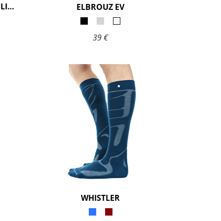
PACK LICORNE À 59€ AU LIEU DE 77€
ELBROUZ EV
39 €
WHISTLER