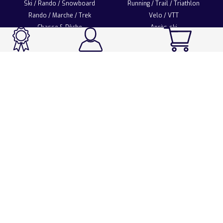
Ski / Rando / Snowboard
Running / Trail / Triathlon
Rando / Marche / Trek
Velo / VTT
Chasse & Pêche
Après-ski
Chaussetterie
Sport Fashion
Accessoires
LA CHAUSSETTE DE FRANCE
Notre usine française
Nos technologies et matières
Les ambassadeurs
Espace Pro
Foire aux questions
Programme Personnalisation
Nous contacter
Espace client
Mentions légales
Utilisation des cookies