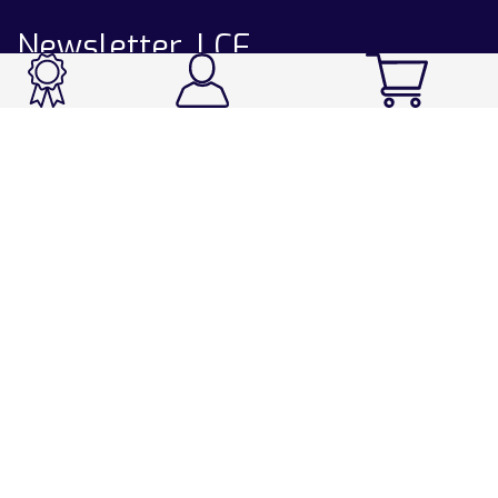
Newsletter LCF
CATALOGUE
Ski / Rando / Snowboard
Running / Trail / Triathlon
Rando / Marche / Trek
Velo / VTT
Chasse & Pêche
Après-ski
Chaussetterie
Sport Fashion
Accessoires
LA CHAUSSETTE DE FRANCE
Notre usine française
Nos technologies et matières
Les ambassadeurs