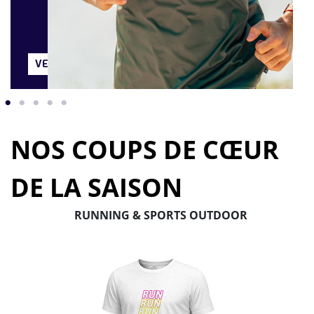
RIR
VERS LE BUNDLE
VERS LE BUNDLE
VOIR LA CHAUSSETTE
S'ÉQUIPER
DÉCOUVRIR
VERS LE B
VER
NOS COUPS DE CŒUR
DE LA SAISON
RUNNING & SPORTS OUTDOOR