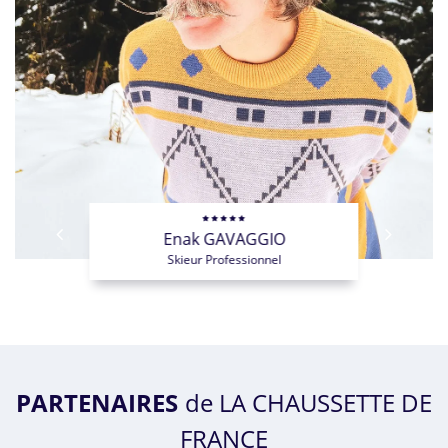
I
Enak GAVAGGIO
Ba
anisateur
Skieur Professionnel
Sk
PARTENAIRES
de LA CHAUSSETTE DE
FRANCE