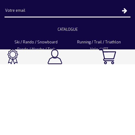
CATALOGUE
Ski / Rando / Snowboard
Running / Trail / Triathlon
Rando / Marche / Trek
Velo / VTT
Chasse & Pêche
Après-ski
Chaussetterie
Sport Fashion
Accessoires
LA CHAUSSETTE DE FRANCE
Notre usine française
Nos technologies et matières
Les ambassadeurs
Espace Pro
Foire aux questions