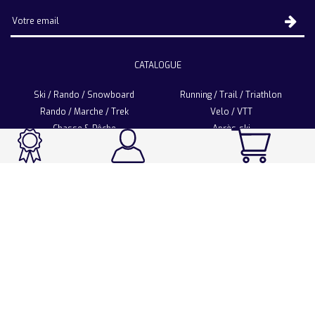
CATALOGUE
Ski / Rando / Snowboard
Running / Trail / Triathlon
Rando / Marche / Trek
Velo / VTT
Chasse & Pêche
Après-ski
Chaussetterie
Sport Fashion
Accessoires
LA CHAUSSETTE DE FRANCE
Notre usine française
Nos technologies et matières
Les ambassadeurs
Espace Pro
Foire aux questions
Programme Personnalisation