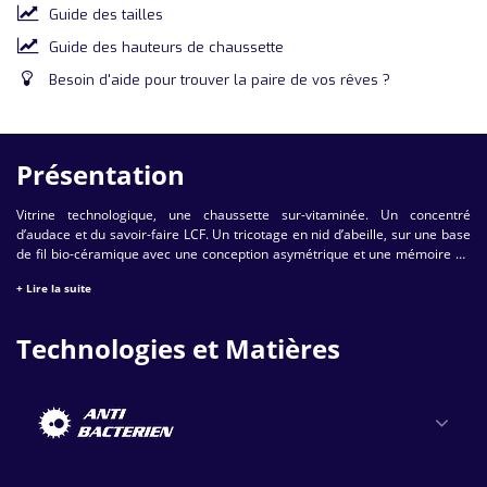
Guide des tailles
Guide des hauteurs de chaussette
Besoin d'aide pour trouver la paire de vos rêves ?
Présentation
Vitrine technologique, une chaussette sur-vitaminée. Un concentré
d’audace et du savoir-faire LCF. Un tricotage en nid d’abeille, sur une base
de fil bio-céramique avec une conception asymétrique et une mémoire de
forme exceptionnelle. Ses atouts : finesse, précision et performance, ainsi
+ Lire la suite
qu'une amélioration de la stabilité posturale.
Technologies et Matières