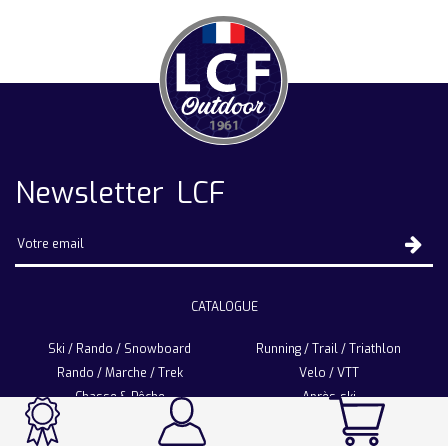
Newsletter LCF
CATALOGUE
Ski / Rando / Snowboard
Running / Trail / Triathlon
Rando / Marche / Trek
Velo / VTT
Chasse & Pêche
Après-ski
Chaussetterie
Sport Fashion
Accessoires