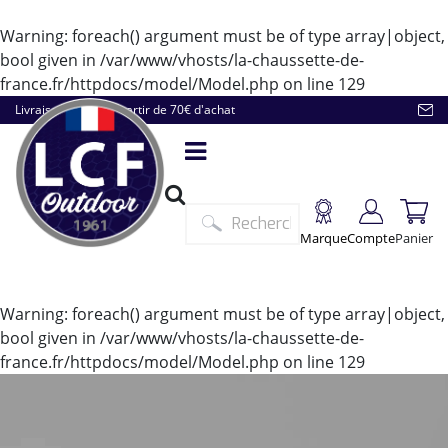
Warning
: foreach() argument must be of type array|object,
bool given in
/var/www/vhosts/la-chaussette-de-
france.fr/httpdocs/model/Model.php
on line
129
Livraison offerte à partir de 70€ d'achat
Marque
Compte
Panier
Warning
: foreach() argument must be of type array|object,
bool given in
/var/www/vhosts/la-chaussette-de-
france.fr/httpdocs/model/Model.php
on line
129