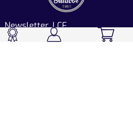
Newsletter LCF
CATALOGUE
Ski / Rando / Snowboard
Running / Trail / Triathlon
Rando / Marche / Trek
Velo / VTT
Chasse & Pêche
Après-ski
Chaussetterie
Sport Fashion
Accessoires
LA CHAUSSETTE DE FRANCE
Notre usine française