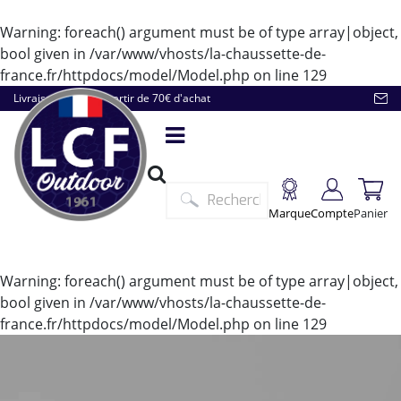
Warning
: foreach() argument must be of type array|object,
bool given in
/var/www/vhosts/la-chaussette-de-
france.fr/httpdocs/model/Model.php
on line
129
Livraison offerte à partir de 70€ d'achat
Marque
Compte
Panier
Warning
: foreach() argument must be of type array|object,
bool given in
/var/www/vhosts/la-chaussette-de-
france.fr/httpdocs/model/Model.php
on line
129