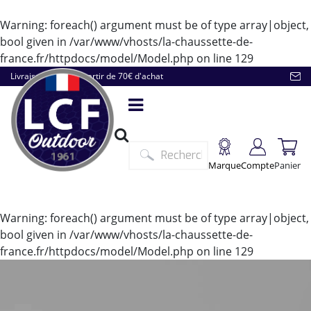
Warning
: foreach() argument must be of type array|object,
bool given in
/var/www/vhosts/la-chaussette-de-
france.fr/httpdocs/model/Model.php
on line
129
Livraison offerte à partir de 70€ d'achat
Marque
Compte
Panier
Warning
: foreach() argument must be of type array|object,
bool given in
/var/www/vhosts/la-chaussette-de-
france.fr/httpdocs/model/Model.php
on line
129