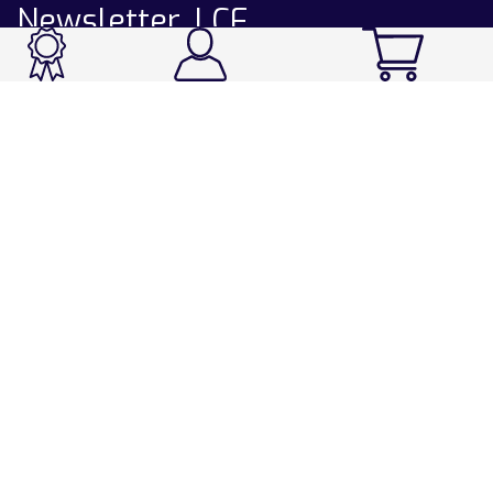
Newsletter LCF
CATALOGUE
Ski / Rando / Snowboard
Running / Trail / Triathlon
Rando / Marche / Trek
Velo / VTT
Chasse & Pêche
Après-ski
Chaussetterie
Sport Fashion
Accessoires
LA CHAUSSETTE DE FRANCE
Notre usine française
Nos technologies et matières
Les ambassadeurs
Espace Pro