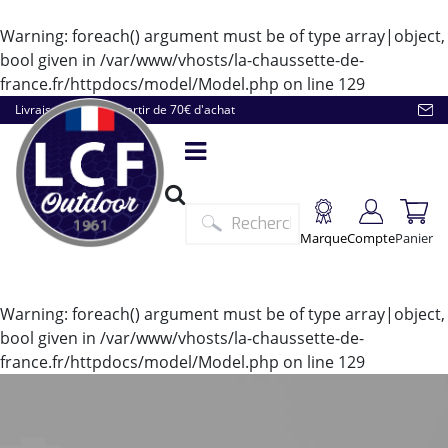
Warning
: foreach() argument must be of type array|object,
bool given in
/var/www/vhosts/la-chaussette-de-
france.fr/httpdocs/model/Model.php
on line
129
Livraison offerte à partir de 70€ d'achat
Marque
Compte
Panier
Warning
: foreach() argument must be of type array|object,
bool given in
/var/www/vhosts/la-chaussette-de-
france.fr/httpdocs/model/Model.php
on line
129