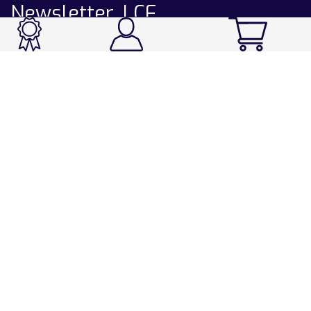
Newsletter LCF
CATALOGUE
Ski / Rando / Snowboard
Running / Trail / Triathlon
Rando / Marche / Trek
Velo / VTT
Chasse & Pêche
Après-ski
Chaussetterie
Sport Fashion
Accessoires
LA CHAUSSETTE DE FRANCE
Notre usine française
Nos technologies et matières
Les ambassadeurs
Espace Pro