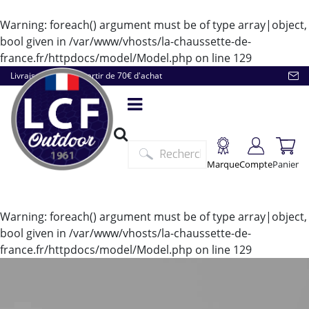
Warning
: foreach() argument must be of type array|object,
bool given in
/var/www/vhosts/la-chaussette-de-
france.fr/httpdocs/model/Model.php
on line
129
Livraison offerte à partir de 70€ d'achat
Marque
Compte
Panier
Warning
: foreach() argument must be of type array|object,
bool given in
/var/www/vhosts/la-chaussette-de-
france.fr/httpdocs/model/Model.php
on line
129