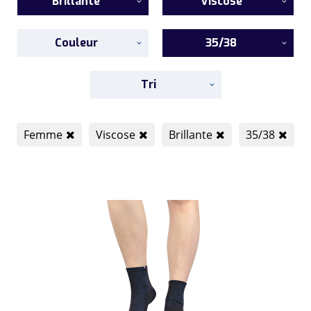
Brillante
Viscose
Couleur
35/38
Tri
Femme
Viscose
Brillante
35/38