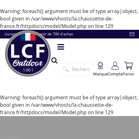
Warning
: foreach() argument must be of type array|object,
bool given in
/var/www/vhosts/la-chaussette-de-
france.fr/httpdocs/model/Model.php
on line
129
Livraison offerte à partir de 70€ d'achat
Marque
Compte
Panier
Warning
: foreach() argument must be of type array|object,
bool given in
/var/www/vhosts/la-chaussette-de-
france.fr/httpdocs/model/Model.php
on line
129