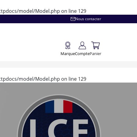
/httpdocs/model/Model.php
on line
129
Nous contacter
Marque
Compte
Panier
/httpdocs/model/Model.php
on line
129