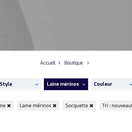
Accueil
Boutique
Style
Laine mérinos
Couleur
me
Laine mérinos
Socquette
Tri : nouveau