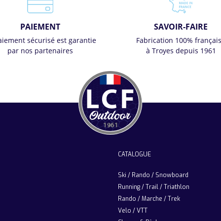
PAIEMENT
SAVOIR-FAIRE
aiement sécurisé est garantie
Fabrication 100% françai
par nos partenaires
à Troyes depuis 1961
CATALOGUE
Ski / Rando / Snowboard
Running / Trail / Triathlon
Rando / Marche / Trek
Velo / VTT