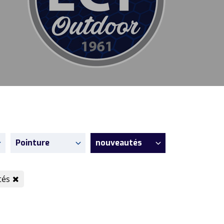
Pointure
nouveautés
tés