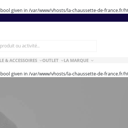
 bool given in
/var/www/vhosts/la-chaussette-de-france.fr
LE & ACCESSOIRES
OUTLET
LA MARQUE
 bool given in
/var/www/vhosts/la-chaussette-de-france.fr
ES
CF ESSENTIELLES
ès-ski
n Air
rt Style
e