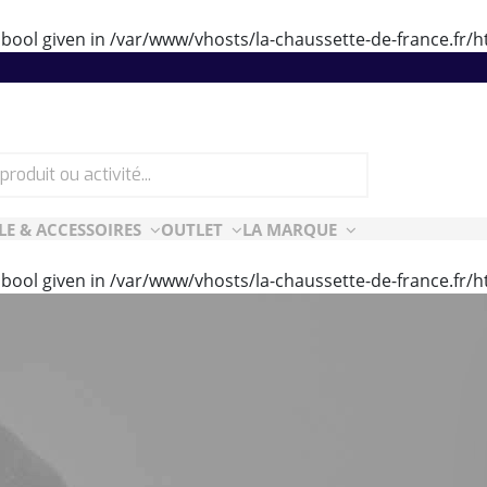
 bool given in
/var/www/vhosts/la-chaussette-de-france.fr
LE & ACCESSOIRES
OUTLET
LA MARQUE
 bool given in
/var/www/vhosts/la-chaussette-de-france.fr
ES
CF ESSENTIELLES
ès-ski
n Air
rt Style
e