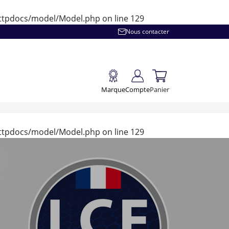
/httpdocs/model/Model.php
on line
129
Nous contacter
Marque
Compte
Panier
/httpdocs/model/Model.php
on line
129