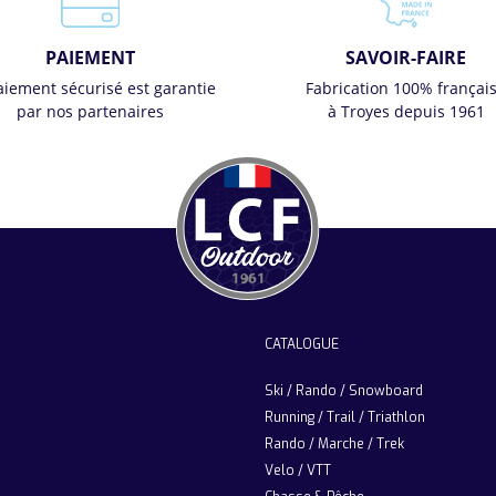
PAIEMENT
SAVOIR-FAIRE
aiement sécurisé est garantie
Fabrication 100% françai
par nos partenaires
à Troyes depuis 1961
CATALOGUE
Ski / Rando / Snowboard
Running / Trail / Triathlon
Rando / Marche / Trek
Velo / VTT