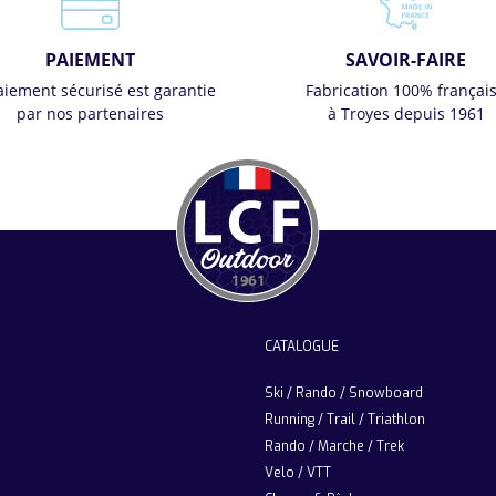
PAIEMENT
SAVOIR-FAIRE
aiement sécurisé est garantie
Fabrication 100% françai
par nos partenaires
à Troyes depuis 1961
CATALOGUE
Ski / Rando / Snowboard
Running / Trail / Triathlon
Rando / Marche / Trek
Velo / VTT