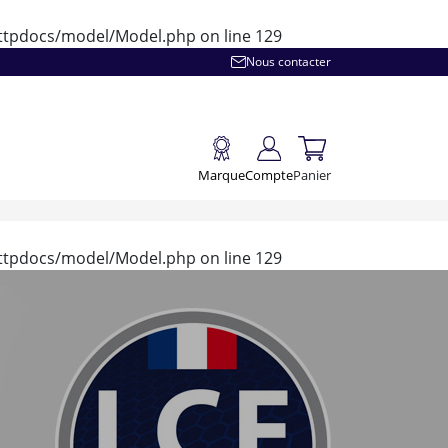
/httpdocs/model/Model.php
on line
129
Nous contacter
Marque
Compte
Panier
/httpdocs/model/Model.php
on line
129