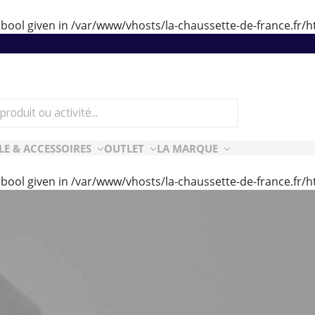
 bool given in
/var/www/vhosts/la-chaussette-de-france.fr
LE & ACCESSOIRES
OUTLET
LA MARQUE
 bool given in
/var/www/vhosts/la-chaussette-de-france.fr
ES
CF ESSENTIELLES
ès-ski
n Air
rt Style
e