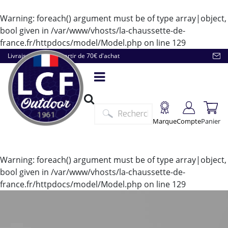
Warning
: foreach() argument must be of type array|object,
bool given in
/var/www/vhosts/la-chaussette-de-
france.fr/httpdocs/model/Model.php
on line
129
Livraison offerte à partir de 70€ d'achat
Marque
Compte
Panier
Warning
: foreach() argument must be of type array|object,
bool given in
/var/www/vhosts/la-chaussette-de-
france.fr/httpdocs/model/Model.php
on line
129