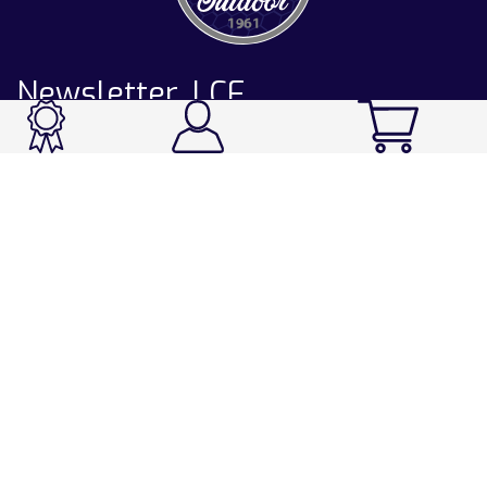
Newsletter LCF
CATALOGUE
Ski / Rando / Snowboard
Running / Trail / Triathlon
Rando / Marche / Trek
Velo / VTT
Chasse & Pêche
Après-ski
Chaussetterie
Sport Fashion
Accessoires
LA CHAUSSETTE DE FRANCE
Notre usine française