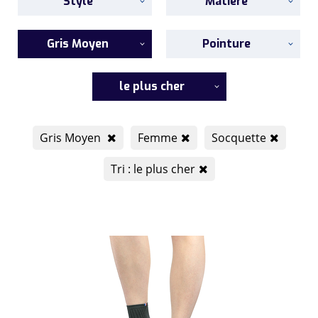
Style
Matière
Gris Moyen
Pointure
le plus cher
Gris Moyen
Femme
Socquette
Tri : le plus cher