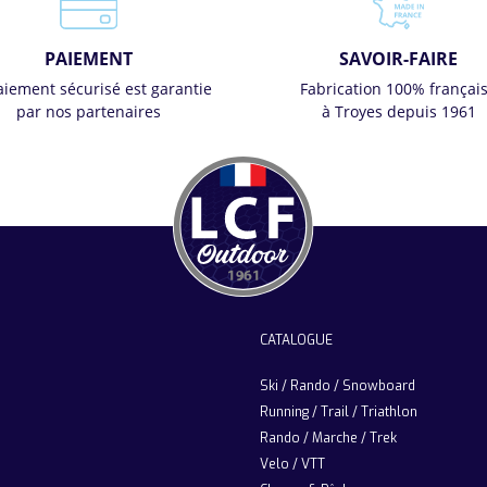
PAIEMENT
SAVOIR-FAIRE
aiement sécurisé est garantie
Fabrication 100% françai
par nos partenaires
à Troyes depuis 1961
CATALOGUE
Ski / Rando / Snowboard
Running / Trail / Triathlon
Rando / Marche / Trek
Velo / VTT