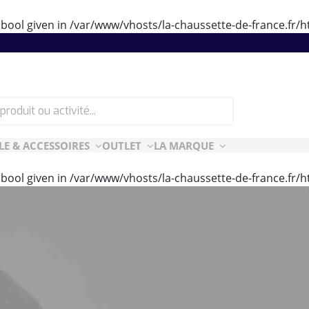
 bool given in
/var/www/vhosts/la-chaussette-de-france.fr
LE & ACCESSOIRES
OUTLET
LA MARQUE
 bool given in
/var/www/vhosts/la-chaussette-de-france.fr
ES
CF ESSENTIELLES
ès-ski
n Air
rt Style
e