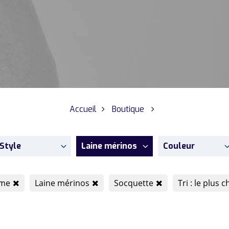
Accueil
Boutique
Style
Laine mérinos
Couleur
me
Laine mérinos
Socquette
Tri : le plus c