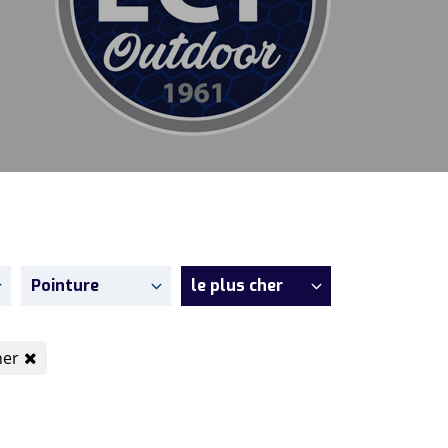
Pointure
le plus cher
her