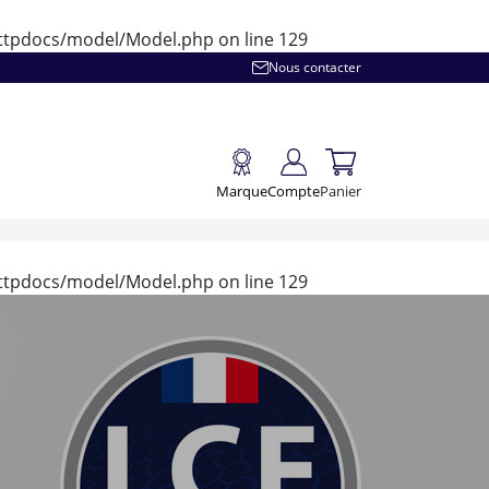
/httpdocs/model/Model.php
on line
129
Nous contacter
Marque
Compte
Panier
/httpdocs/model/Model.php
on line
129