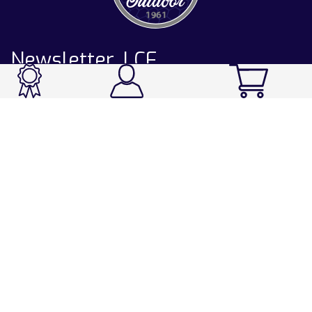
Newsletter LCF
CATALOGUE
Ski / Rando / Snowboard
Running / Trail / Triathlon
Rando / Marche / Trek
Velo / VTT
Chasse & Pêche
Après-ski
Chaussetterie
Sport Fashion
Accessoires
LA CHAUSSETTE DE FRANCE
Notre usine française