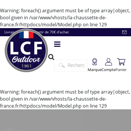
Warning
: foreach() argument must be of type array|object,
bool given in
/var/www/vhosts/la-chaussette-de-
france.fr/httpdocs/model/Model.php
on line
129
Livraison offerte à partir de 70€ d'achat
Marque
Compte
Panier
Warning
: foreach() argument must be of type array|object,
bool given in
/var/www/vhosts/la-chaussette-de-
france.fr/httpdocs/model/Model.php
on line
129