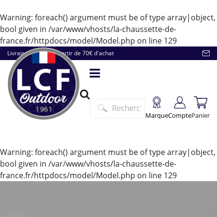
Warning
: foreach() argument must be of type array|object,
bool given in
/var/www/vhosts/la-chaussette-de-
france.fr/httpdocs/model/Model.php
on line
129
Livraison offerte à partir de 70€ d'achat
Marque
Compte
Panier
Warning
: foreach() argument must be of type array|object,
bool given in
/var/www/vhosts/la-chaussette-de-
france.fr/httpdocs/model/Model.php
on line
129