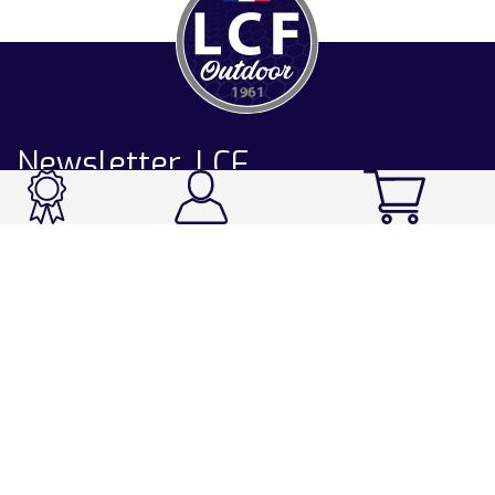
Newsletter LCF
CATALOGUE
Ski / Rando / Snowboard
Running / Trail / Triathlon
Rando / Marche / Trek
Velo / VTT
Chasse & Pêche
Après-ski
Chaussetterie
Sport Fashion
Accessoires