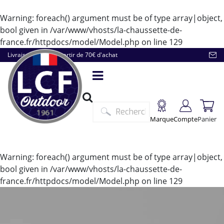
Warning
: foreach() argument must be of type array|object,
bool given in
/var/www/vhosts/la-chaussette-de-
france.fr/httpdocs/model/Model.php
on line
129
Livraison offerte à partir de 70€ d'achat
Marque
Compte
Panier
Warning
: foreach() argument must be of type array|object,
bool given in
/var/www/vhosts/la-chaussette-de-
france.fr/httpdocs/model/Model.php
on line
129