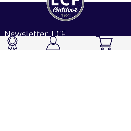
Newsletter LCF
CATALOGUE
Ski / Rando / Snowboard
Running / Trail / Triathlon
Rando / Marche / Trek
Velo / VTT
Chasse & Pêche
Après-ski
Chaussetterie
Sport Fashion
Accessoires
LA CHAUSSETTE DE FRANCE