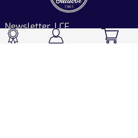
Newsletter LCF
CATALOGUE
Ski / Rando / Snowboard
Running / Trail / Triathlon
Rando / Marche / Trek
Velo / VTT
Chasse & Pêche
Après-ski
Chaussetterie
Sport Fashion
Accessoires
LA CHAUSSETTE DE FRANCE
Notre usine française