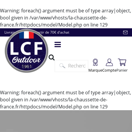
Warning
: foreach() argument must be of type array|object,
bool given in
/var/www/vhosts/la-chaussette-de-
france.fr/httpdocs/model/Model.php
on line
129
Livraison offerte à partir de 70€ d'achat
Marque
Compte
Panier
Warning
: foreach() argument must be of type array|object,
bool given in
/var/www/vhosts/la-chaussette-de-
france.fr/httpdocs/model/Model.php
on line
129