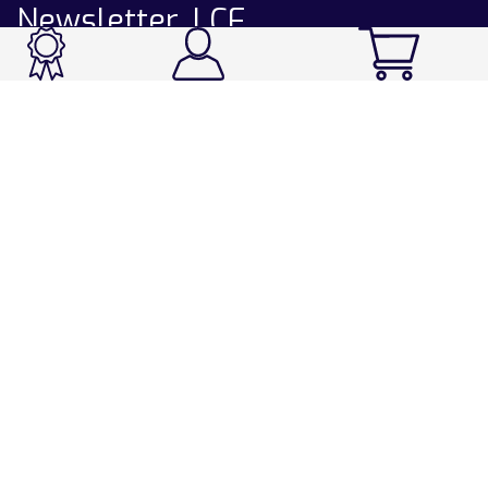
Newsletter LCF
CATALOGUE
Ski / Rando / Snowboard
Running / Trail / Triathlon
Rando / Marche / Trek
Velo / VTT
Chasse & Pêche
Après-ski
Chaussetterie
Sport Fashion
Accessoires
LA CHAUSSETTE DE FRANCE
Notre usine française
Nos technologies et matières
Les ambassadeurs
Espace Pro