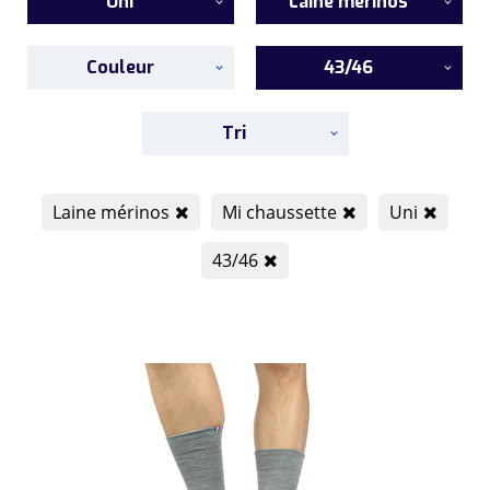
Uni
Laine mérinos
Couleur
43/46
Tri
Laine mérinos
Mi chaussette
Uni
43/46