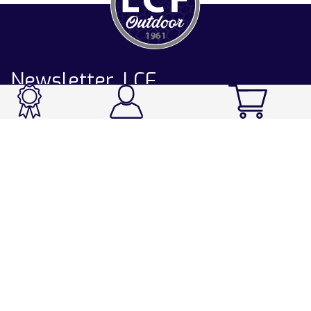
Newsletter LCF
CATALOGUE
Ski / Rando / Snowboard
Running / Trail / Triathlon
Rando / Marche / Trek
Velo / VTT
Chasse & Pêche
Après-ski
Chaussetterie
Sport Fashion
Accessoires
LA CHAUSSETTE DE FRANCE