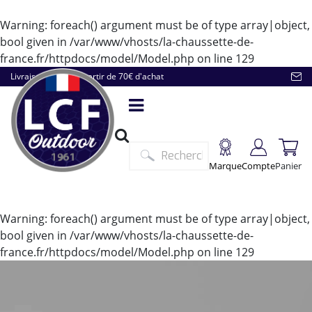
Warning
: foreach() argument must be of type array|object,
bool given in
/var/www/vhosts/la-chaussette-de-
france.fr/httpdocs/model/Model.php
on line
129
Livraison offerte à partir de 70€ d'achat
Marque
Compte
Panier
Warning
: foreach() argument must be of type array|object,
bool given in
/var/www/vhosts/la-chaussette-de-
france.fr/httpdocs/model/Model.php
on line
129