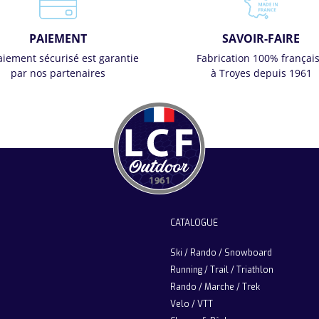
PAIEMENT
SAVOIR-FAIRE
aiement sécurisé est garantie
Fabrication 100% françai
par nos partenaires
à Troyes depuis 1961
CATALOGUE
Ski / Rando / Snowboard
Running / Trail / Triathlon
Rando / Marche / Trek
Velo / VTT