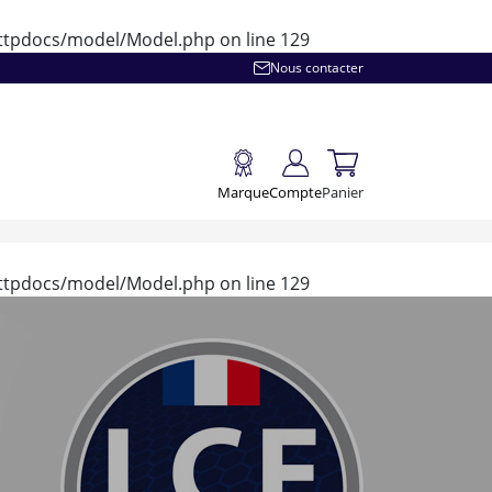
/httpdocs/model/Model.php
on line
129
Nous contacter
Marque
Compte
Panier
/httpdocs/model/Model.php
on line
129