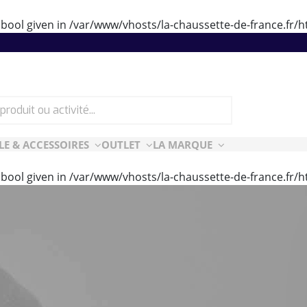
 bool given in
/var/www/vhosts/la-chaussette-de-france.fr
LE & ACCESSOIRES
OUTLET
LA MARQUE
 bool given in
/var/www/vhosts/la-chaussette-de-france.fr
ES
CF ESSENTIELLES
ès-ski
n Air
rt Style
e