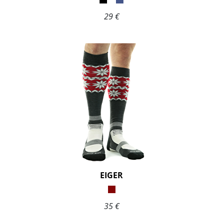
29 €
EIGER
35 €