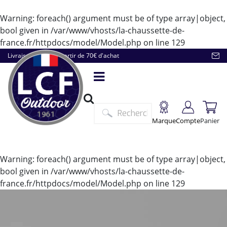
Warning
: foreach() argument must be of type array|object,
bool given in
/var/www/vhosts/la-chaussette-de-
france.fr/httpdocs/model/Model.php
on line
129
Livraison offerte à partir de 70€ d'achat
Marque
Compte
Panier
Warning
: foreach() argument must be of type array|object,
bool given in
/var/www/vhosts/la-chaussette-de-
france.fr/httpdocs/model/Model.php
on line
129