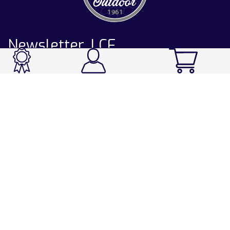
Newsletter LCF
CATALOGUE
Ski / Rando / Snowboard
Running / Trail / Triathlon
Rando / Marche / Trek
Velo / VTT
Chasse & Pêche
Après-ski
Chaussetterie
Sport Fashion
Accessoires
LA CHAUSSETTE DE FRANCE
Notre usine française