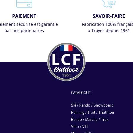
PAIEMENT
SAVOIR-FAIRE
aiement sécurisé est garantie
Fabrication 100% françai
par nos partenaires
à Troyes depuis 1961
CATALOGUE
Ski / Rando / Snowboard
Running / Trail / Triathlon
Rando / Marche / Trek
Velo / VTT