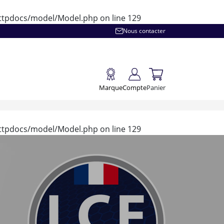
/httpdocs/model/Model.php
on line
129
Nous contacter
Marque
Compte
Panier
/httpdocs/model/Model.php
on line
129