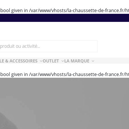
 bool given in
/var/www/vhosts/la-chaussette-de-france.fr
LE & ACCESSOIRES
OUTLET
LA MARQUE
 bool given in
/var/www/vhosts/la-chaussette-de-france.fr
ES
CF ESSENTIELLES
ès-ski
n Air
rt Style
e