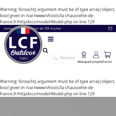
Warning
: foreach() argument must be of type array|object,
bool given in
/var/www/vhosts/la-chaussette-de-
france.fr/httpdocs/model/Model.php
on line
129
Livraison offerte à partir de 70€ d'achat
Marque
Compte
Panier
Warning
: foreach() argument must be of type array|object,
bool given in
/var/www/vhosts/la-chaussette-de-
france.fr/httpdocs/model/Model.php
on line
129