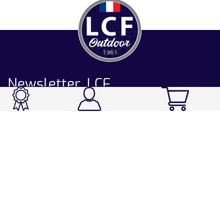
Newsletter LCF
CATALOGUE
Ski / Rando / Snowboard
Running / Trail / Triathlon
Rando / Marche / Trek
Velo / VTT
Chasse & Pêche
Après-ski
Chaussetterie
Sport Fashion
Accessoires