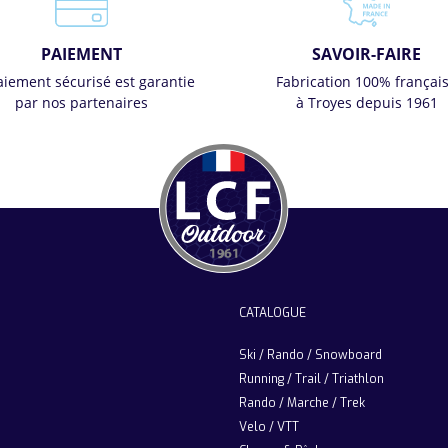
PAIEMENT
SAVOIR-FAIRE
aiement sécurisé est garantie
Fabrication 100% françai
par nos partenaires
à Troyes depuis 1961
CATALOGUE
Ski / Rando / Snowboard
Running / Trail / Triathlon
Rando / Marche / Trek
Velo / VTT