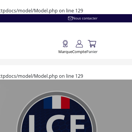
/httpdocs/model/Model.php
on line
129
Nous contacter
Marque
Compte
Panier
/httpdocs/model/Model.php
on line
129