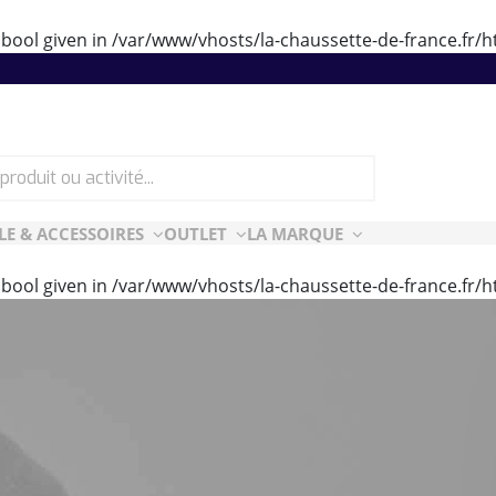
 bool given in
/var/www/vhosts/la-chaussette-de-france.fr
LE & ACCESSOIRES
OUTLET
LA MARQUE
 bool given in
/var/www/vhosts/la-chaussette-de-france.fr
ES
CF ESSENTIELLES
ès-ski
n Air
rt Style
e