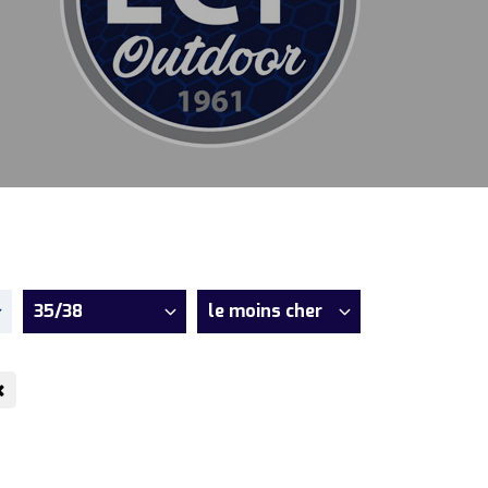
35/38
le moins cher