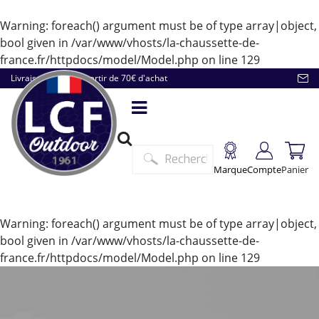
Warning
: foreach() argument must be of type array|object,
bool given in
/var/www/vhosts/la-chaussette-de-
france.fr/httpdocs/model/Model.php
on line
129
Livraison offerte à partir de 70€ d'achat
Marque
Compte
Panier
Warning
: foreach() argument must be of type array|object,
bool given in
/var/www/vhosts/la-chaussette-de-
france.fr/httpdocs/model/Model.php
on line
129