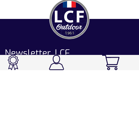
Newsletter LCF
CATALOGUE
Ski / Rando / Snowboard
Running / Trail / Triathlon
Rando / Marche / Trek
Velo / VTT
Chasse & Pêche
Après-ski
Chaussetterie
Sport Fashion
Accessoires