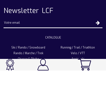
Newsletter LCF
CATALOGUE
Ski / Rando / Snowboard
Running / Trail / Triathlon
Rando / Marche / Trek
Velo / VTT
Chasse & Pêche
Après-ski
Chaussetterie
Sport Fashion
Accessoires
LA CHAUSSETTE DE FRANCE
Notre usine française
Nos technologies et matières
Les ambassadeurs