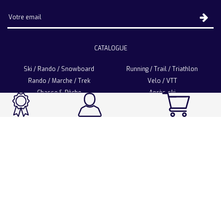
CATALOGUE
Ski / Rando / Snowboard
Running / Trail / Triathlon
Rando / Marche / Trek
Velo / VTT
Chasse & Pêche
Après-ski
Chaussetterie
Sport Fashion
Accessoires
LA CHAUSSETTE DE FRANCE
Notre usine française
Nos technologies et matières
Les ambassadeurs
Espace Pro
Foire aux questions