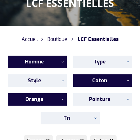
LCF ESSENTIELLES
Accueil
Boutique
LCF Essentielles
Homme
Type
Style
Coton
Orange
Pointure
Tri