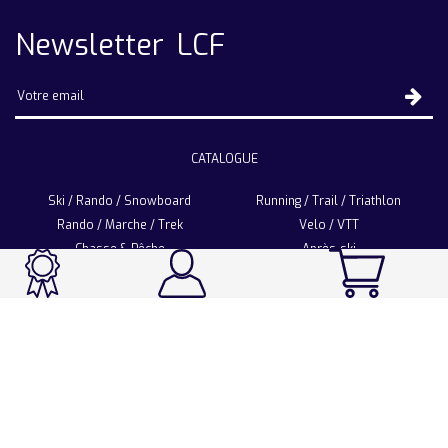
Newsletter LCF
CATALOGUE
Ski / Rando / Snowboard
Running / Trail / Triathlon
Rando / Marche / Trek
Velo / VTT
Chasse & Pêche
Après-ski
Chaussetterie
Sport Fashion
Accessoires
LA CHAUSSETTE DE FRANCE
Notre usine française
Nos technologies et matières
Les ambassadeurs