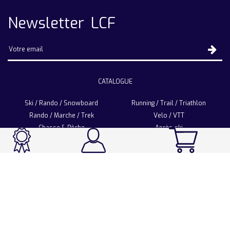
Newsletter LCF
CATALOGUE
Ski / Rando / Snowboard
Running / Trail / Triathlon
Rando / Marche / Trek
Velo / VTT
Chasse & Pêche
Après-ski
Chaussetterie
Sport Fashion
Accessoires
LA CHAUSSETTE DE FRANCE
Notre usine française
Nos technologies et matières
Les ambassadeurs