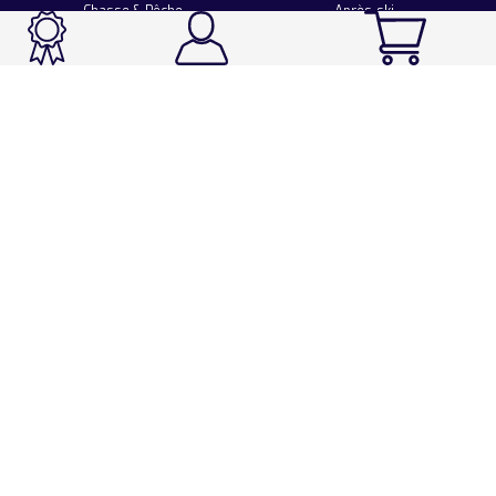
Chasse & Pêche
Après-ski
Chaussetterie
Sport Fashion
Accessoires
LA CHAUSSETTE DE FRANCE
Notre usine française
Nos technologies et matières
Les ambassadeurs
Espace Pro
Foire aux questions
Programme Personnalisation
Nous contacter
Espace client
Mentions légales
Utilisation des cookies
Conditions générales de vente