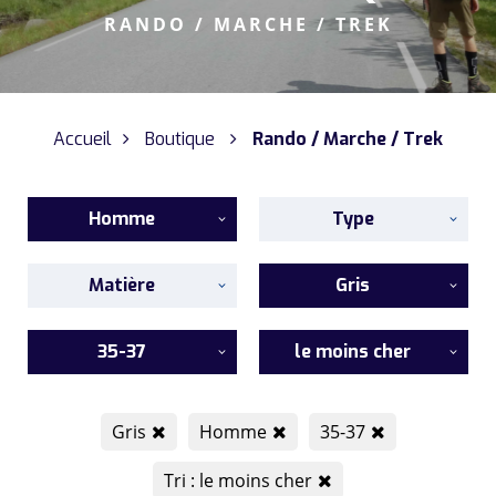
RANDO / MARCHE / TREK
Accueil
Boutique
Rando / Marche / Trek
Homme
Type
Matière
Gris
35-37
le moins cher
Gris
Homme
35-37
Tri : le moins cher