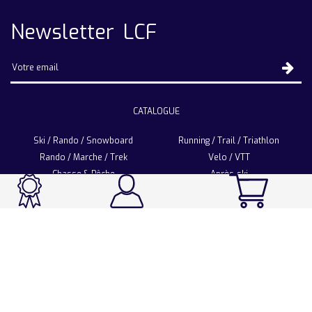
Newsletter LCF
CATALOGUE
Ski / Rando / Snowboard
Running / Trail / Triathlon
Rando / Marche / Trek
Velo / VTT
Chasse & Pêche
Après-ski
Chaussetterie
Sport Fashion
Accessoires
LA CHAUSSETTE DE FRANCE
Notre usine française
Nos technologies et matières
Les ambassadeurs