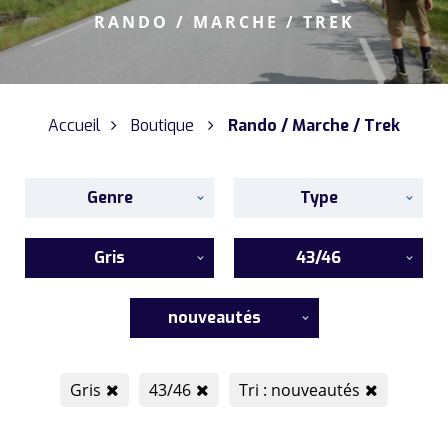
RANDO / MARCHE / TREK
Accueil
Boutique
Rando / Marche / Trek
Genre
Type
Gris
43/46
nouveautés
Gris
43/46
Tri : nouveautés