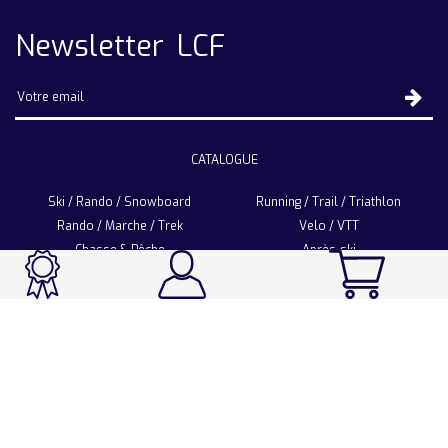
Newsletter LCF
CATALOGUE
Ski / Rando / Snowboard
Running / Trail / Triathlon
Rando / Marche / Trek
Velo / VTT
Chasse & Pêche
Après-ski
Chaussetterie
Sport Fashion
Accessoires
LA CHAUSSETTE DE FRANCE
Notre usine française
Nos technologies et matières
Les ambassadeurs