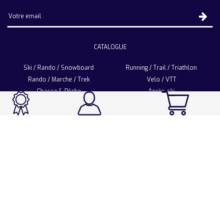
CATALOGUE
Ski / Rando / Snowboard
Running / Trail / Triathlon
Rando / Marche / Trek
Velo / VTT
Chasse & Pêche
Après-ski
Chaussetterie
Sport Fashion
Accessoires
LA CHAUSSETTE DE FRANCE
Notre usine française
Nos technologies et matières
Les ambassadeurs
Espace Pro
Foire aux questions