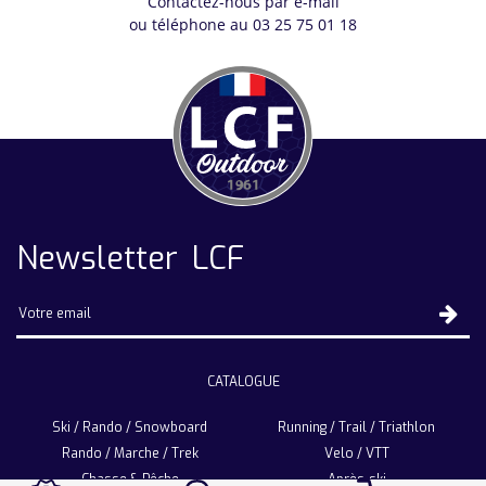
Contactez-nous par e-mail
ou téléphone au 03 25 75 01 18
Newsletter LCF
CATALOGUE
Ski / Rando / Snowboard
Running / Trail / Triathlon
Rando / Marche / Trek
Velo / VTT
Chasse & Pêche
Après-ski