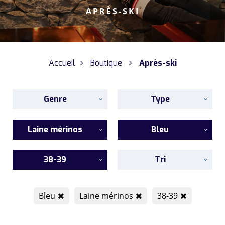
APRÈS-SKI
Accueil
Boutique
Après-ski
Genre
Type
Laine mérinos
Bleu
38-39
Tri
Bleu
Laine mérinos
38-39