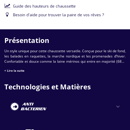
Guide des hauteurs de chaussette
Besoin d'aide pour trouver la paire de vos rêves ?
Présentation
Un style unique pour cette chaussette versatile. Conçue pour le ski de fond,
les balades en raquettes, la marche nordique et les promenades d’hiver.
Confortable et douce comme la laine mérinos qui entre en majorité (68%)
dans la composition de ce modèle, et la soie, deux fibres naturelles
+ Lire la suite
chaudes et thermorégulantes.
Technologies et Matières