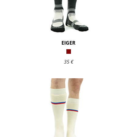
EIGER
35 €