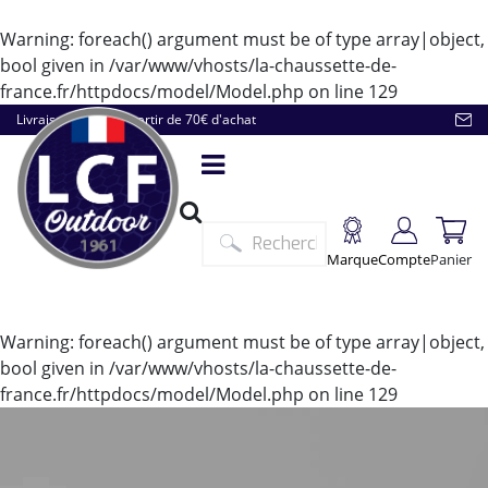
Warning
: foreach() argument must be of type array|object,
bool given in
/var/www/vhosts/la-chaussette-de-
france.fr/httpdocs/model/Model.php
on line
129
Livraison offerte à partir de 70€ d'achat
Marque
Compte
Panier
Warning
: foreach() argument must be of type array|object,
bool given in
/var/www/vhosts/la-chaussette-de-
france.fr/httpdocs/model/Model.php
on line
129