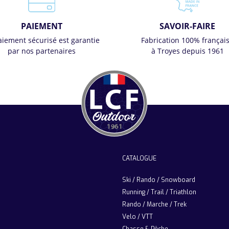
PAIEMENT
SAVOIR-FAIRE
aiement sécurisé est garantie
Fabrication 100% françai
par nos partenaires
à Troyes depuis 1961
CATALOGUE
Ski / Rando / Snowboard
Running / Trail / Triathlon
Rando / Marche / Trek
Velo / VTT